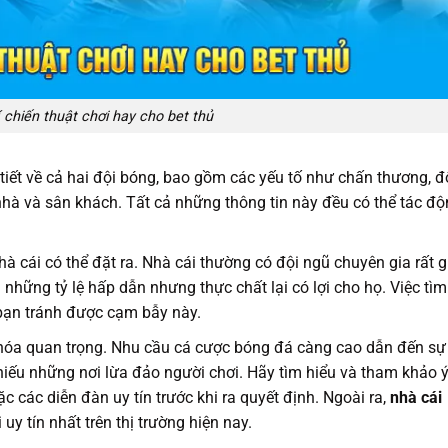
 chiến thuật chơi hay cho bet thủ
i tiết về cả hai đội bóng, bao gồm các yếu tố như chấn thương, đ
 nhà và sân khách. Tất cả những thông tin này đều có thể tác đ
à cái có thể đặt ra. Nhà cái thường có đội ngũ chuyên gia rất g
a những tỷ lệ hấp dẫn nhưng thực chất lại có lợi cho họ. Việc tìm
 bạn tránh được cạm bẫy này.
 khóa quan trọng. Nhu cầu cá cược bóng đá càng cao dẫn đến sự
thiếu những nơi lừa đảo người chơi. Hãy tìm hiểu và tham khảo 
 các diễn đàn uy tín trước khi ra quyết định. Ngoài ra,
nhà cái
uy tín nhất trên thị trường hiện nay.