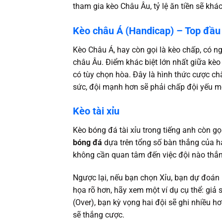
tham gia kèo Châu Âu, tỷ lệ ăn tiền sẽ kh
Kèo châu Á (Handicap) – Top đầu 
Kèo Châu Á, hay còn gọi là kèo chấp, có ng
châu Âu. Điểm khác biệt lớn nhất giữa kèo
có tùy chọn hòa. Đây là hình thức cược c
sức, đội mạnh hơn sẽ phải chấp đội yếu m
Kèo tài xỉu
Kèo bóng đá tài xỉu trong tiếng anh còn gọ
bóng đá
dựa trên tổng số bàn thắng của ha
không cần quan tâm đến việc đội nào thắn
Ngược lại, nếu bạn chọn Xỉu, bạn dự đoán 
họa rõ hơn, hãy xem một ví dụ cụ thể: giả s
(Over), bạn kỳ vọng hai đội sẽ ghi nhiều hơ
sẽ thắng cược.