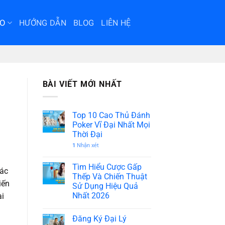
AO
HƯỚNG DẪN
BLOG
LIÊN HỆ
BÀI VIẾT MỚI NHẤT
Top 10 Cao Thủ Đánh
Poker Vĩ Đại Nhất Mọi
Thời Đại
1
Nhận xét
Tìm Hiểu Cược Gấp
các
Thếp Và Chiến Thuật
iến
Sử Dụng Hiệu Quả
Nhất 2026
ại
Đăng Ký Đại Lý