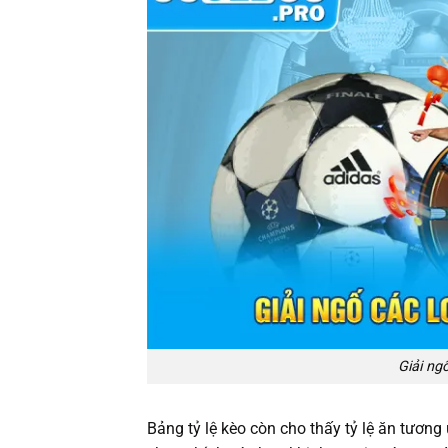
Giải ng
Bảng tỷ lệ kèo còn cho thấy tỷ lệ ăn tương