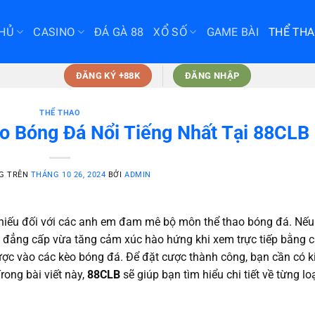
HỦ
CASINO
ĐÁ GÀ 88
XỔ SỐ
GAME BÀI
THỂ TH
ĐĂNG KÝ +88K
ĐĂNG NHẬP
THỂ THAO
o Bóng Đá Nổi Tiếng Nhất Tại 88CLB
G TRÊN
THÁNG 10 26, 2024
BỞI
ADMIN
thiếu đối với các anh em đam mê bộ môn thể thao bóng đá. Nếu
ầu đẳng cấp vừa tăng cảm xúc hào hứng khi xem trực tiếp bằng 
ược vào các kèo bóng đá. Để đặt cược thành công, bạn cần có k
rong bài viết này,
88CLB
sẽ giúp bạn tìm hiểu chi tiết về từng lo