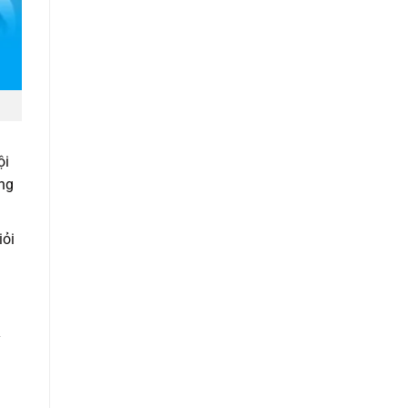
ội
ộng
iỏi
ý