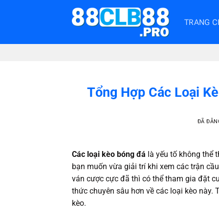
Chuyển
đến
TRANG C
nội
dung
Tổng Hợp Các Loại Kè
ĐÃ ĐĂN
Các loại kèo bóng đá
là yếu tố không thể 
bạn muốn vừa giải trí khi xem các trận c
ván cược cực đã thì có thể tham gia đặt c
thức chuyên sâu hơn về các loại kèo này. T
kèo.