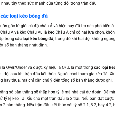
ác nhau tùy theo sức mạnh của từng đội trong trận đấu.
các loại kèo bóng đá
uồn gốc từ giới cá độ châu Á và hiện nay đã trở nên phổ biến ở
 Châu Á và kèo Châu Âu là kèo Châu Á chỉ có hai lựa chọn, khô
hấp trong
các loại kèo bóng đá
, trong đó khi hai đội không ngan
ột số bàn thắng nhất định.
i là Over/Under và được ký hiệu là O/U, là một trong
các loại kè
i đội sau khi trận đấu kết thúc. Người chơi tham gia kèo Tài Xỉ
g hay thua, mà chỉ cần chú ý đến tổng số bàn thắng được ghi.
rằng số bàn thắng sẽ thấp hơn tỷ lệ mà nhà cái dự đoán. Để mi
ử tỷ lệ kèo Tài Xỉu cho một trận đấu là 2 trái. Nếu bạn đặt cược
n 2 bàn thắng. Nếu trận đấu kết thúc với tỷ số 2-1, 3-2, hay 4-2, 