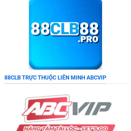
88CLB TRỰC THUỘC LIÊN MINH ABCVIP