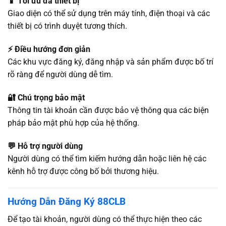
📱 Tối ưu đa thiết bị
Giao diện có thể sử dụng trên máy tính, điện thoại và các
thiết bị có trình duyệt tương thích.
⚡ Điều hướng đơn giản
Các khu vực đăng ký, đăng nhập và sản phẩm được bố trí
rõ ràng để người dùng dễ tìm.
🔐 Chú trọng bảo mật
Thông tin tài khoản cần được bảo vệ thông qua các biện
pháp bảo mật phù hợp của hệ thống.
💬 Hỗ trợ người dùng
Người dùng có thể tìm kiếm hướng dẫn hoặc liên hệ các
kênh hỗ trợ được công bố bởi thương hiệu.
Hướng Dẫn Đăng Ký 88CLB
Để tạo tài khoản, người dùng có thể thực hiện theo các