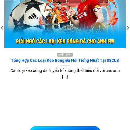
THỂ THAO
Tổng Hợp Các Loại Kèo Bóng Đá Nổi Tiếng Nhất Tại 88CLB
Các loại kèo bóng đá là yếu tố không thể thiếu đối với các anh
[...]