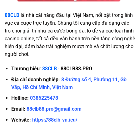
88CLB
là nhà cái hàng đầu tại Việt Nam, nổi bật trong lĩnh
vực cá cược trực tuyến. Chúng tôi cung cấp đa dạng các
trò chơi giải trí như cá cược bóng đá, lô đề và các loại hình
casino online, tất cả đều vận hành trên nền tảng công nghệ
hiện đại, đảm bảo trải nghiệm mượt mà và chất lượng cho
người chơi.
Thương hiệu
:
88CLB
-
88CLB88.PRO
Địa chỉ doanh nghiệp:
8 Đường số 4, Phường 11, Gò
Vấp, Hồ Chí Minh, Việt Nam
Hotline:
0386225478
Email:
88clb88.pro@gmail.com
Website:
https://88clb-vn.icu/