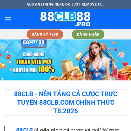
Chuyển
ADD ANYTHING HERE OR JUST REMOVE IT...
đến
nội
dung
ĐĂNG KÝ +88K
ĐĂNG NHẬP
88CLB - NỀN TẢNG CÁ CƯỢC TRỰC
TUYẾN 88CLB.COM CHÍNH THỨC
T8.2026
88CLB
là nền tảng cá cược và giải trí trực