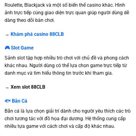
Roulette, Blackjack và một số biến thể casino khác. Hình
ảnh trực tiếp cùng giao diện trực quan giúp người dùng dễ
dàng theo dõi bàn chơi.
→
Khám phá casino 88CLB
🎮 Slot Game
Sảnh slot tập hợp nhiều trò chơi với chủ đề và phong cách
khác nhau. Người dùng có thể lựa chọn game trực tiếp từ
danh mục và tìm hiểu thông tin trước khi tham gia.
→ Xem slot 88CLB
🐟 Bắn Cá
Bắn cá là lựa chọn giải trí dành cho người yêu thích các trò
chơi tương tác với đồ họa đại dương. Hệ thống cung cấp
nhiều tựa game với cách chơi và cấp độ khác nhau.