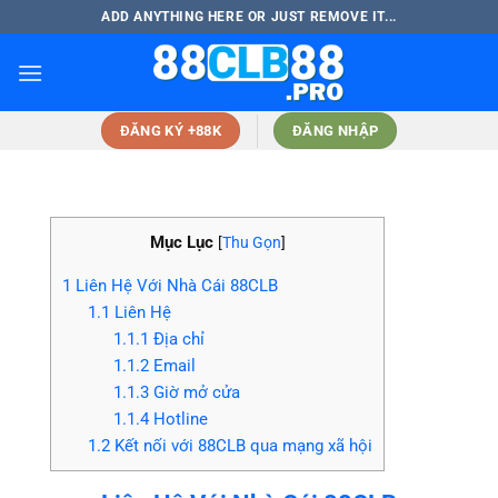
Chuyển
ADD ANYTHING HERE OR JUST REMOVE IT...
đến
nội
dung
ĐĂNG KÝ +88K
ĐĂNG NHẬP
Mục Lục
[
Thu Gọn
]
1
Liên Hệ Với Nhà Cái 88CLB
1.1
Liên Hệ
1.1.1
Địa chỉ
1.1.2
Email
1.1.3
Giờ mở cửa
1.1.4
Hotline
1.2
Kết nối với 88CLB qua mạng xã hội