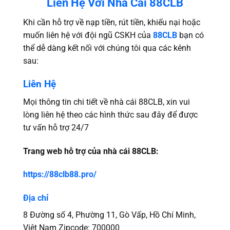
Liên Hệ Với Nhà Cái 88CLB
Khi cần hỗ trợ về nạp tiền, rút tiền, khiếu nại hoặc
muốn liên hệ với đội ngũ CSKH của
88CLB
bạn có
thể dễ dàng kết nối với chúng tôi qua các kênh
sau:
Liên Hệ
Mọi thông tin chi tiết về nhà cái 88CLB, xin vui
lòng liên hệ theo các hình thức sau đây để được
tư vấn hỗ trợ 24/7
Trang web hỗ trợ của nhà cái 88CLB:
https://88clb88.pro/
Địa chỉ
8 Đường số 4, Phường 11, Gò Vấp, Hồ Chí Minh,
Việt Nam
Zipcode:
700000