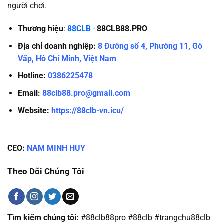
người chơi.
Thương hiệu
:
88CLB
-
88CLB88.PRO
Địa chỉ doanh nghiệp:
8 Đường số 4, Phường 11, Gò
Vấp, Hồ Chí Minh, Việt Nam
Hotline:
0386225478
Email:
88clb88.pro@gmail.com
Website:
https://88clb-vn.icu/
CEO:
NAM MINH HUY
Theo Dõi Chúng Tôi
Tìm kiếm chúng tôi:
#88clb88pro #88clb #trangchu88clb