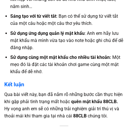
năm sinh…
Sáng tạo với từ viết tắt
: Bạn có thể sử dụng từ viết tắt
của một câu hoặc một câu thơ yêu thích.
Sử dụng ứng dụng quản lý mật khẩu
: Anh em hãy lưu
mật khẩu mà mình vừa tạo vào note hoặc ghi chú để dễ
đăng nhập.
Sử dụng cùng một mật khẩu cho nhiều tài khoản:
Một
mẹo đó là đặt các tài khoản chơi game cùng một mật
khẩu để dễ nhớ.
Kết luận
Qua bài viết này, bạn đã nắm rõ những bước cần thực hiện
khi gặp phải tình trạng mất hoặc
quên mật khẩu 88CLB.
Hy vọng anh em sẽ có những trải nghiệm giải trí thú vị và
thoải mái khi tham gia tại nhà cái
88CLB
chúng tôi.