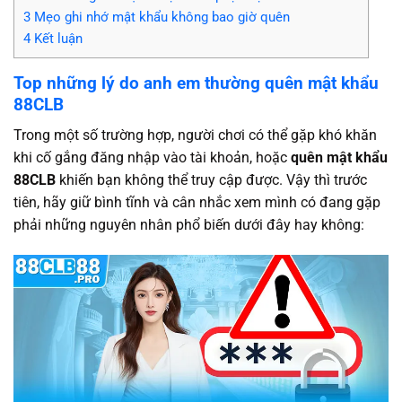
3
Mẹo ghi nhớ mật khẩu không bao giờ quên
4
Kết luận
Top những lý do anh em thường quên mật khẩu
88CLB
Trong một số trường hợp, người chơi có thể gặp khó khăn
khi cố gắng đăng nhập vào tài khoản, hoặc
quên mật khẩu
88CLB
khiến bạn không thể truy cập được. Vậy thì trước
tiên, hãy giữ bình tĩnh và cân nhắc xem mình có đang gặp
phải những nguyên nhân phổ biến dưới đây hay không: