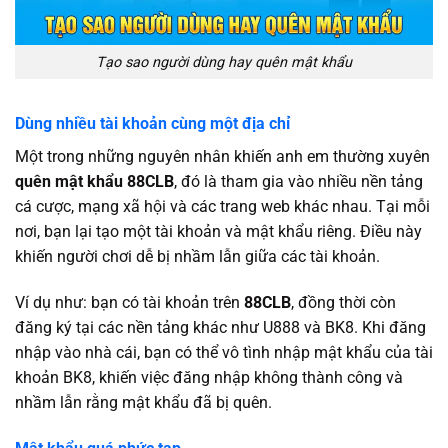
Tạo sao người dùng hay quên mật khẩu
Dùng nhiều tài khoản cùng một địa chỉ
Một trong những nguyên nhân khiến anh em thường xuyên
quên mật khẩu 88CLB
, đó là tham gia vào nhiều nền tảng
cá cược, mạng xã hội và các trang web khác nhau. Tại mỗi
nơi, bạn lại tạo một tài khoản và mật khẩu riêng. Điều này
khiến người chơi dễ bị nhầm lẫn giữa các tài khoản.
Ví dụ như: bạn có tài khoản trên
88CLB
, đồng thời còn
đăng ký tại các nền tảng khác như U888 và BK8. Khi đăng
nhập vào nhà cái, bạn có thể vô tình nhập mật khẩu của tài
khoản BK8, khiến việc đăng nhập không thành công và
nhầm lẫn rằng mật khẩu đã bị quên.