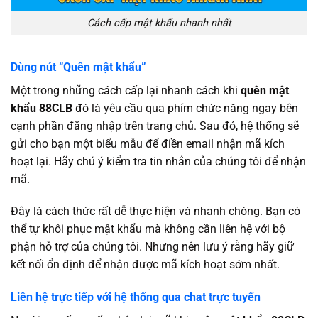
Cách cấp mật khẩu nhanh nhất
Dùng nút “Quên mật khẩu”
Một trong những cách cấp lại nhanh cách khi
quên mật
khẩu 88CLB
đó là yêu cầu qua phím chức năng ngay bên
cạnh phần đăng nhập trên trang chủ. Sau đó, hệ thống sẽ
gửi cho bạn một biểu mẫu để điền email nhận mã kích
hoạt lại. Hãy chú ý kiểm tra tin nhắn của chúng tôi để nhận
mã.
Đây là cách thức rất dễ thực hiện và nhanh chóng. Bạn có
thể tự khôi phục mật khẩu mà không cần liên hệ với bộ
phận hỗ trợ của chúng tôi. Nhưng nên lưu ý rằng hãy giữ
kết nối ổn định để nhận được mã kích hoạt sớm nhất.
Liên hệ trực tiếp với hệ thống qua chat trực tuyến