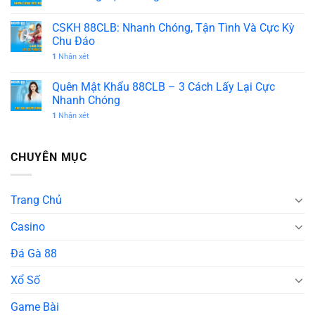
CSKH 88CLB: Nhanh Chóng, Tận Tình Và Cực Kỳ
Chu Đáo
1
Nhận xét
Quên Mật Khẩu 88CLB – 3 Cách Lấy Lại Cực
Nhanh Chóng
1
Nhận xét
CHUYÊN MỤC
Trang Chủ
Casino
Đá Gà 88
Xổ Số
Game Bài