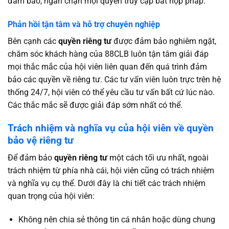
đảm bảo, ngăn chặn mọi quyền truy cập bất hợp pháp.
Phản hồi tận tâm và hỗ trợ chuyên nghiệp
Bên cạnh các
quyền riêng tư
được đảm bảo nghiêm ngặt,
chăm sóc khách hàng của 88CLB luôn tận tâm giải đáp
mọi thắc mắc của hội viên liên quan đến quá trình đảm
bảo các quyền về riêng tư. Các tư vấn viên luôn trực trên hệ
thống 24/7, hội viên có thể yêu cầu tư vấn bất cứ lúc nào.
Các thắc mắc sẽ được giải đáp sớm nhất có thể.
Trách nhiệm và nghĩa vụ của hội viên về quyền
bảo vệ riêng tư
Để đảm bảo
quyền riêng tư
một cách tối ưu nhất, ngoài
trách nhiệm từ phía nhà cái, hội viên cũng có trách nhiệm
và nghĩa vụ cụ thể. Dưới đây là chi tiết các trách nhiệm
quan trọng của hội viên:
Không nên chia sẻ thông tin cá nhân hoặc dùng chung