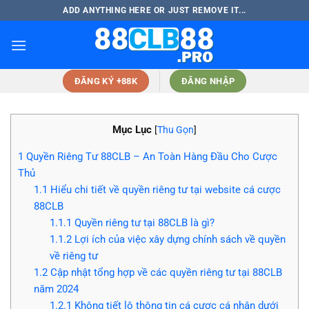
Chuyển
ADD ANYTHING HERE OR JUST REMOVE IT...
đến
nội
dung
ĐĂNG KÝ +88K
ĐĂNG NHẬP
Mục Lục
[
Thu Gọn
]
1
Quyền Riêng Tư 88CLB – An Toàn Hàng Đầu Cho Cược
Thủ
1.1
Hiểu chi tiết về quyền riêng tư tại website cá cược
88CLB
1.1.1
Quyền riêng tư tại 88CLB là gì?
1.1.2
Lợi ích của việc xây dựng chính sách về quyền
về riêng tư
1.2
Cập nhật tổng hợp về các quyền riêng tư tại 88CLB
năm 2024
1.2.1
Không tiết lộ thông tin cá cược cá nhân dưới